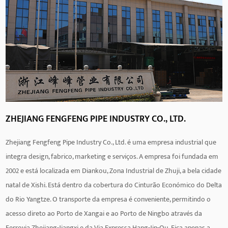
ZHEJIANG FENGFENG PIPE INDUSTRY CO., LTD.
Zhejiang Fengfeng Pipe Industry Co., Ltd. é uma empresa industrial que
integra design, fabrico, marketing e serviços. A empresa foi fundada em
2002 e está localizada em Diankou, Zona Industrial de Zhuji, a bela cidade
natal de Xishi. Está dentro da cobertura do Cinturão Económico do Delta
do Rio Yangtze. O transporte da empresa é conveniente, permitindo o
acesso direto ao Porto de Xangai e ao Porto de Ningbo através da
Ferrovia Zhejiang-Jiangxi e da Via Expressa Hang-Jin-Qu. Fica apenas a