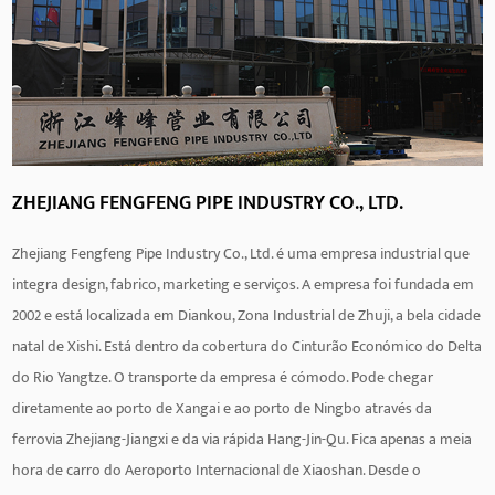
são usadas para proteger o sistema contra danos por
sobrecarga.
A válvula tem a função de abrir e fechar e pode ajustar com
flexibilidade o fluxo e a pressão do fluido conforme
necessário. Algumas válvulas avançadas também têm a
função de ajustar a abertura da válvula, o que pode alcançar
ZHEJIANG FENGFENG PIPE INDUSTRY CO., LTD.
um controle de fluxo preciso e atender a requisitos de
Zhejiang Fengfeng Pipe Industry Co., Ltd. é uma empresa industrial que
processos complexos. A válvula também pode ser equipada
integra design, fabrico, marketing e serviços. A empresa foi fundada em
com um dispositivo elétrico ou pneumático de acordo com
2002 e está localizada em Diankou, Zona Industrial de Zhuji, a bela cidade
necessidades especiais para obter controle automatizado e
natal de Xishi. Está dentro da cobertura do Cinturão Económico do Delta
melhorar a eficiência da produção.
do Rio Yangtze. O transporte da empresa é cómodo. Pode chegar
diretamente ao porto de Xangai e ao porto de Ningbo através da
ferrovia Zhejiang-Jiangxi e da via rápida Hang-Jin-Qu. Fica apenas a meia
hora de carro do Aeroporto Internacional de Xiaoshan. Desde o