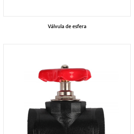
Válvula de esfera
Parâmetros:
Os principais componentes da válvula esférica incluem o
corpo da válvula, a esfera, a haste da vá...
LEIA MAIS