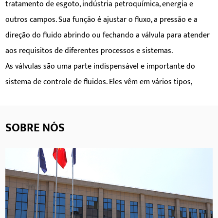
tratamento de esgoto, indústria petroquímica, energia e
outros campos. Sua função é ajustar o fluxo, a pressão e a
direção do fluido abrindo ou fechando a válvula para atender
aos requisitos de diferentes processos e sistemas.
Parâmetros:
As válvulas são uma parte indispensável e importante do
sistema de controle de fluidos. Eles vêm em vários tipos,
LEIA MAIS
incluindo válvulas globo, válvulas esfera, válvulas borboleta,
válvulas macho, válvulas de segurança, etc. Cada tipo de
SOBRE NÓS
válvula tem seus cenários de aplicação e vantagens
específicas. As válvulas globo são usadas principalmente para
abrir e fechar tubulações de fluidos, as válvulas de esfera têm
capacidade de comutação rápida, as válvulas borboleta são
adequadas para cenários de grande fluxo, as válvulas macho
podem ajustar o fluxo e a pressão e as válvulas de segurança